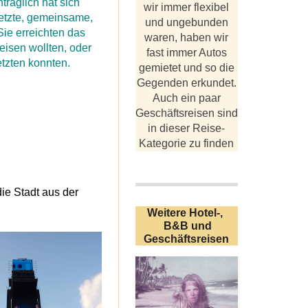
räglich hat sich
wir immer flexibel
letzte, gemeinsame,
und ungebunden
Sie erreichten das
waren, haben wir
reisen wollten, oder
fast immer Autos
tzten konnten.
gemietet und so die
Gegenden erkundet.
Auch ein paar
Geschäftsreisen sind
in dieser Reise-
Kategorie zu finden
ie Stadt aus der
Weitere Hotel-,
B&B und
Geschäftsreisen