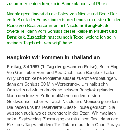
zusammen entdecken, so in Bangkok oder auf Phuket.
Nachfolgend findest du die Fotos von Nicole und Beat: Der
erste Block der Fotos sind entsprechend vom ersten Teil der
Reise von Beat zusammen mit Nicole
in Bangkok,
der
zweite Teil dann vom Schluss dieser Reise
in Phuket und
Bangkok.
Zusätzlich hast du noch Texte, welche ich so in
meinem Tagebuch „verewigt“ habe.
Bangkok! Wir kommen in Thailand an
Freitag, 3.4.1987 (1. Tag der gesamten Reise);
Beim Flug
Von Genf, über Rom und Abu Dhabi nach Bangkok hatten
Willy und ich keine Probleme ausser zuerst Verspätungen,
dann am Schluss 30 Min «Vorsprung». Um halb zehn
Ortszeit sind wir im drückend heissen Bangkok gelandet.
Nach den kurzen Zollformalitäten und dem ersten
Geldwechsel haben wir auch Nicole und Monique getroffen.
Die haben uns ins reservierte Guest-House gebracht. Sie
wussten auch, wo es durchgeht in der Stadt. Wir machten
sofort Sigthseeing. Zuerst ging es mit einem Taxi, dann den
Rest des Tages mit dem Tuk-Tuk und auf dem Chao Phraya