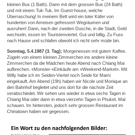
kleinen Bus (1 Bath). Dann mit dem grossen Bus (24 Bath)
und mit einem Tuk-Tuk. Im Guest-house, welche
Überraschung! In meinem Bett wird ein toter Käfer von
hunderten von Ameisen gefressen! Wegräumen und
ausruhen! Dann, nach der zweiten Dusche, in die Stadt, Geld
wechseln, essen im Touristenviertel. Gut und billig. Zu Fuss
nach Hause und schlafen obwohl ich nicht sehr müde bin.
Sonntag, 5.4.1987 (3. Tag);
Morgenessen mit gutem Kaffee.
Zügeln von einem kleinen Zimmerchen ins andere kleine
Zimmerchen da die Mädchen heute Abend nach Chiang Mai
aufbrechen. «Monster-«Einkäufe am «Weekend-Market». Mit
Willy habe ich im Seiden-Viertel noch Seide für Mami
eingekauft. Am Abend (19h) haben wir Nicole und Monique an
den Bahnhof begleitet und uns dort für die nächste Zeit
verabschiedet. Wir sehen uns wieder in etwa sechs Tagen in
Chiang Mai oder dann in etwa vierzehn Tagen in Phuket. Mal
schauen. Im hintersten, jedoch sehr grossen Restaurant im
Chinatown haben wir gegessen.