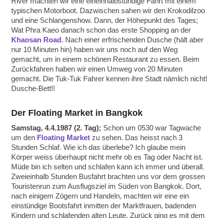
River machten wir eine eineinhalbstündige Fahrt mit einem
typischen Motorboot. Dazwischen sahen wir den Krokodilzoo
und eine Schlangenshow. Dann, der Höhepunkt des Tages;
Wat Phra Kaeo danach schon das erste Shopping an der
Khaosan Road
. Nach einer erfrischenden Dusche (hält aber
nur 10 Minuten hin) haben wir uns noch auf den Weg
gemacht, um in einem schönen Restaurant zu essen. Beim
Zurückfahren haben wir einen Umweg von 20 Minuten
gemacht. Die Tuk-Tuk Fahrer kennen ihre Stadt nämlich nicht!
Dusche-Bett!!
Der Floating Market in Bangkok
Samstag, 4.4.1987 (2. Tag);
Schon um 0530 war Tagwache
um den
Floating Market
zu sehen. Das heisst nach 3
Stunden Schlaf. Wie ich das überlebe? Ich glaube mein
Körper weiss überhaupt nicht mehr ob es Tag oder Nacht ist.
Müde bin ich selten und schlafen kann ich immer und überall.
Zweieinhalb Stunden Busfahrt brachten uns vor dem grossen
Touristenrun zum Ausflugsziel im Süden von Bangkok. Dort,
nach einigem Zögern und Handeln, machten wir eine ein
einstündige Bootsfahrt inmitten der Marktfrauen, badenden
Kindern und schlafenden alten Leute. Zurück ging es mit dem