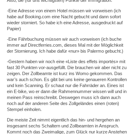
Also; die (für uns wichtigsten) Punkte der Immigration:
-Eine Adresse von einem Hotel müssen wir vorweisen (ich
habe auf Booking.com eine Nacht gebucht und dann sofort
wieder storniert. So habe ich eine Adresse, ausgedruckt auf
Papier)
-Eine Fährbuchung müssen wir auch vorweisen (ich buche
immer auf Directferries.com, dieses Mal mit der Möglichkeit
der Stornierung. Ich habe dafür «nur» bis Palermo gebucht.)
-Gestern haben wir noch eine «Liste des effets importés» mit
fast 30 Punkten vor-ausgefüllt. Die brauchen wir aber nicht zu
zeigen. Der Zollbeamte ist kurz ins Womo gekommen. Das
war’s auch schon. Es gibt bei uns keine genaueren Kontrollen
und kein Scanning. Er schaut nur die Fahrräder an. Eines ist
ein E-bike, wo er dann die Rahmennummer wissen will und in
meinen Pass reinschreibt. Deswegen muss ich dann auch
noch auf der anderen Seite des Zollgeländes einen (roten)
Stempel einholen.
Die meiste Zeit nimmt eigentlich das hin- und hergehen an
insgesamt sechs Schaltern und Zollbeamten in Anspruch.
Kommt noch das Zweimalige, zum Glück nur kurze Anstehen